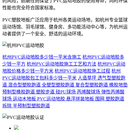
的风险，耐磨性则保证了PVC运动地胶的使用寿命，同时环保
性能也完全符合国家标准。
PVC塑胶地板广泛应用于杭州各类运动场地，如杭州专业篮球
运动场馆、羽毛球馆、健身房、多功能活动中心等，为杭州运
动者提供了一个安全、舒适的运动环境。
杭州PVC运动地胶多少钱一平米含施工
杭州PVC运动地胶多
少钱一平方
杭州PVC运动地胶施工工艺和方法
杭州PVC运动
地胶价格多少钱一平方米
杭州PVC运动地胶施工过程
杭州
PVC运动地胶包工包料多少钱一平米
人造草坪
透气型塑胶跑
道
混合型塑胶跑道
全塑型塑胶跑道
复合型塑胶跑道
橡胶地垫
预制型橡胶跑道
塑胶步道
硅PU球场
丙烯酸球场
弹性丙烯酸
球场
运动木地板
PVC运动地胶
悬浮拼装地板
围网
塑胶跑道
拆除
半预制型塑胶跑道