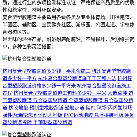
质，通过行业的多项检测标准认证，严格保证产品质量的优质
性和稳定性，材料环保安全。
复合型塑胶跑道主要适用各级各类及专业体育场、田径跑道、
半圆区、辅助区、全民健身社区、游乐园、公园走道、学校体
育器械区等。
是无味的环保产品，耐晒耐磨耐腐蚀，不易损坏，后期维护简
单，多种色彩灵活搭配。
杭州复合型塑胶跑道多少钱一平米含施工
杭州复合型塑胶跑
道多少钱一平方
杭州复合型塑胶跑道施工工艺和方法
杭州复
合型塑胶跑道价格多少钱一平方米
杭州复合型塑胶跑道施工
过程
杭州复合型塑胶跑道包工包料多少钱一平米
人造草坪
透
气型塑胶跑道
混合型塑胶跑道
全塑型塑胶跑道
复合型塑胶跑
道
橡胶地垫
预制型橡胶跑道
塑胶步道
硅PU球场
丙烯酸球场
弹性丙烯酸球场
运动木地板
PVC运动地胶
悬浮拼装地板
围网
塑胶跑道拆除
半预制型塑胶跑道